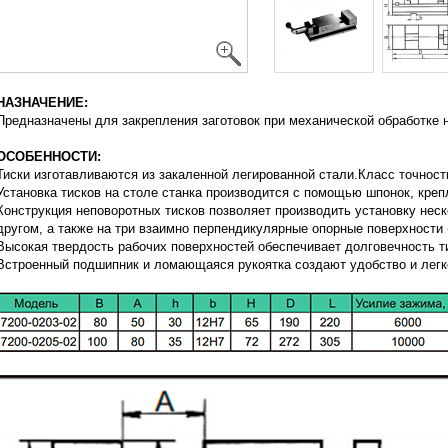
НАЗНАЧЕНИЕ:
Предназначены для закрепления заготовок при механической обработке 
ОСОБЕННОСТИ:
Тиски изготавливаются из закаленной легированной стали.Класс точности
Установка тисков на столе станка производится с помощью шпонок, кре
Конструкция неповоротных тисков позволяет производить установку неск
другом, а также на три взаимно перпендикулярные опорные поверхности 
Высокая твердость рабочих поверхностей обеспечивает долговечность т
Встроенный подшипник и ломающаяся рукоятка создают удобство и легко