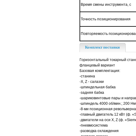
Время смены инструмента, с
Точность позиционирования
Повторяемость позиционирова
Комплект поставки
Горизонтальный токарный стан
фланцевый вариант
Базовая комплектация:
-станина
-X, Z - салазки
-шпиндельная бабка
-задняя бабка
-шариковинтовые пары и направ
-шпиндель 4000 об/мин.; 200 Нм
-8-ми позиционная револьверная
-главный двигатель 12 кВт (ф. 
-двигатели на оси X, Z (ф. «Sie
-пневмосистема
-разводка охлаждения