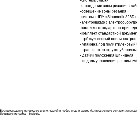
-система смазки
-ограждение зоны резания «каб
-освещение зоны резания
-система ЧПУ «Sinumerik-828D»
-электрошкаф с электрооборуд
-комплект стандартных принад
-комплект стандартной докумен
- трёхкулачковый пневмопатрон
- упаковка под полиэтиленовый 
- транспортер стружкоуборочн
- датчик положения шпинделя
- педаль управления разжимом
Воспроизведение материалов или их частей в любом виде и форме без письменного согласия запреще
Продвижение сайта -
Seologic
.