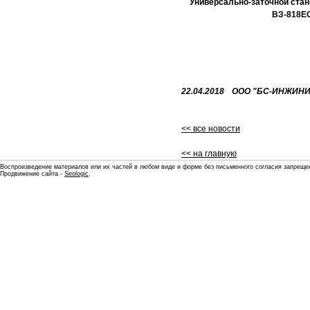
Универсально-заточной ста
ВЗ-818Е
22.04.2018
ООО "БС-ИНЖИНИ
<< все новости
<< на главную
Воспроизведение материалов или их частей в любом виде и форме без письменного согласия запреще
Продвижение сайта -
Seologic
.