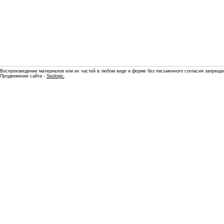
Воспроизведение материалов или их частей в любом виде и форме без письменного согласия запреще
Продвижение сайта -
Seologic
.