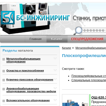
Каталог
Металлообрабатывающе
▼
Разделы
каталога
Плоскопрофилешлиф
Металлообрабатывающее
оборудование
Смотрите также:
Оснастка и приспособления
Плоскошлифовальные ста
Кузнечно-прессовое оборудование
Специальные плоскошли
Деревообрабатывающее
оборудование, производство мебели
ОШ-620.
Вспомогательное оборудование
Предназ