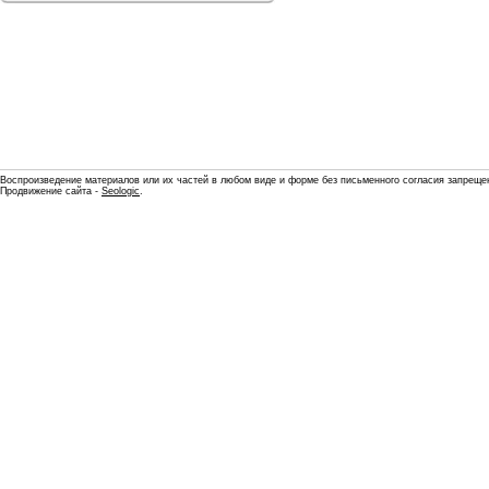
Воспроизведение материалов или их частей в любом виде и форме без письменного согласия запреще
Продвижение сайта -
Seologic
.