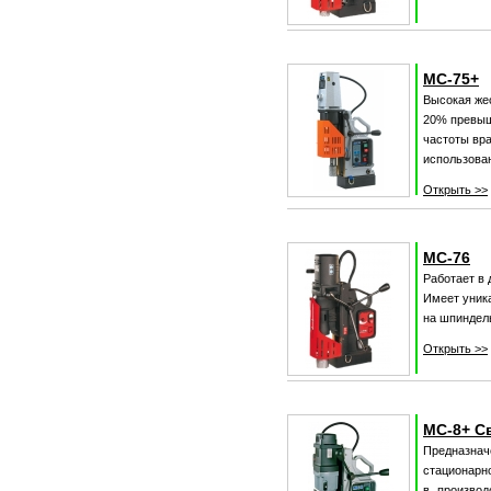
МС-75+
Высокая же
20% превыш
частоты вр
использова
Открыть >>
МС-76
Работает в 
Имеет уник
на шпиндел
Открыть >>
МС-8+ С
Предназнач
стационарн
в производ