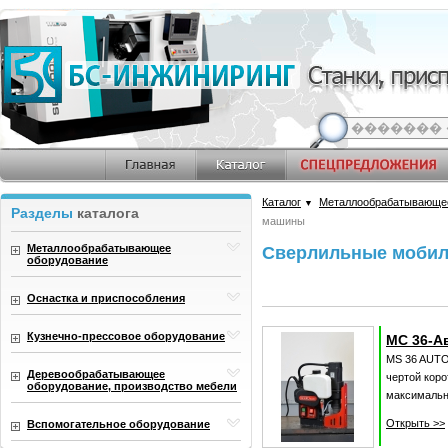
Каталог
Металлообрабатывающе
▼
Разделы
каталога
машины
Металлообрабатывающее
Сверлильные моби
оборудование
Оснастка и приспособления
Кузнечно-прессовое оборудование
МС 36-А
MS 36 AUTO
Деревообрабатывающее
чертой коро
оборудование, производство мебели
максимальн
Открыть >>
Вспомогательное оборудование