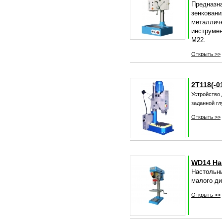
Предназн
зенкован
металли
инструме
М22.
Открыть >>
2Т118(-
Устройство
заданной гл
Открыть >>
WD14 На
Настольн
малого ди
Открыть >>