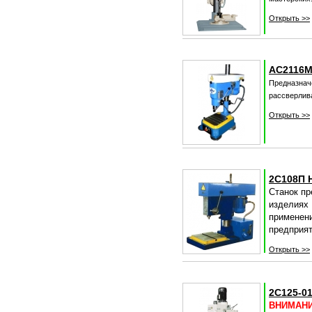
Открыть >>
АС2116М
Предназнач
рассверлив
Открыть >>
2С108П 
Станок пр
изделиях
применен
предприят
Открыть >>
2С125-0
ВНИМАНИЕ