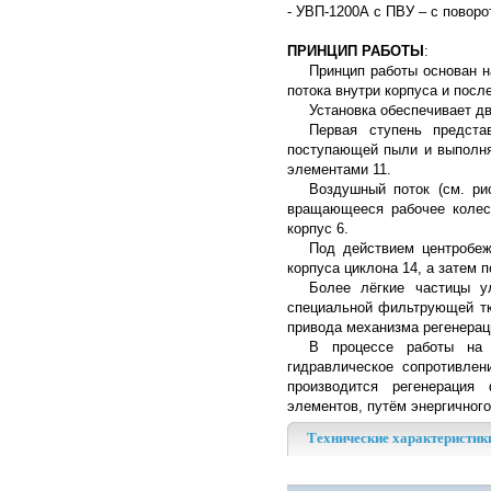
- УВП-1200А с ПВУ – с повор
ПРИНЦИП РАБОТЫ
:
Принцип работы основан 
потока внутри корпуса и пос
Установка обеспечивает дв
Первая ступень предста
поступающей пыли и выполня
элементами 11.
Воздушный поток (см. ри
вращающееся рабочее колесо
корпус 6.
Под действием центробеж
корпуса циклона 14, а затем 
Более лёгкие частицы у
специальной фильтрующей тк
привода механизма регенераци
В процессе работы на 
гидравлическое сопротивле
производится регенерация
элементов, путём энергичного
Технические характеристик