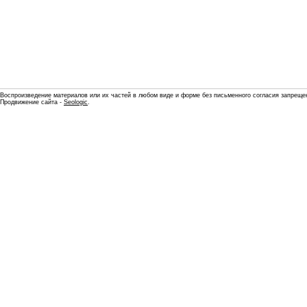
Воспроизведение материалов или их частей в любом виде и форме без письменного согласия запреще
Продвижение сайта -
Seologic
.